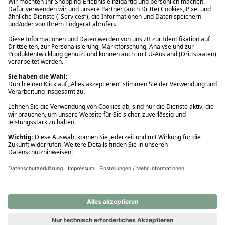
Ups! Da ist etwas schiefgelaufen. Bitte die Seite neu laden oder
nochmals versuchen.
Ups! Da ist etwas schiefgelaufen. Bitte die Seite neu laden oder
nochmals versuchen.
Ups! Da ist etwas schiefgelaufen. Bitte die Seite neu laden oder