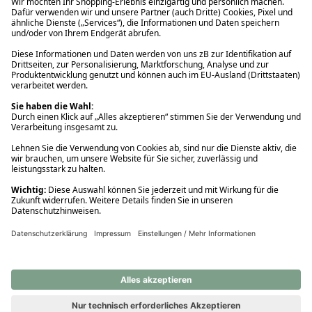
Ups! Da ist etwas schiefgelaufen. Bitte die Seite neu laden oder
nochmals versuchen.
Ups! Da ist etwas schiefgelaufen. Bitte die Seite neu laden oder
nochmals versuchen.
Ups! Da ist etwas schiefgelaufen. Bitte die Seite neu laden oder