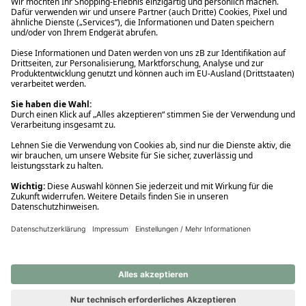
Ups! Da ist etwas schiefgelaufen. Bitte die Seite neu laden oder
nochmals versuchen.
Ups! Da ist etwas schiefgelaufen. Bitte die Seite neu laden oder
nochmals versuchen.
Ups! Da ist etwas schiefgelaufen. Bitte die Seite neu laden oder