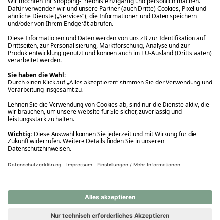
Ups! Da ist etwas schiefgelaufen. Bitte die Seite neu laden oder
nochmals versuchen.
Ups! Da ist etwas schiefgelaufen. Bitte die Seite neu laden oder
nochmals versuchen.
Ups! Da ist etwas schiefgelaufen. Bitte die Seite neu laden oder