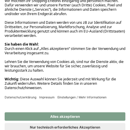
Ups! Da ist etwas schiefgelaufen. Bitte die Seite neu laden oder
nochmals versuchen.
Ups! Da ist etwas schiefgelaufen. Bitte die Seite neu laden oder
nochmals versuchen.
Ups! Da ist etwas schiefgelaufen. Bitte die Seite neu laden oder