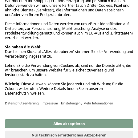
Ups! Da ist etwas schiefgelaufen. Bitte die Seite neu laden oder
nochmals versuchen.
Ups! Da ist etwas schiefgelaufen. Bitte die Seite neu laden oder
nochmals versuchen.
Ups! Da ist etwas schiefgelaufen. Bitte die Seite neu laden oder