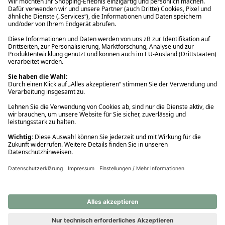
Ups! Da ist etwas schiefgelaufen. Bitte die Seite neu laden oder
nochmals versuchen.
Ups! Da ist etwas schiefgelaufen. Bitte die Seite neu laden oder
nochmals versuchen.
Ups! Da ist etwas schiefgelaufen. Bitte die Seite neu laden oder