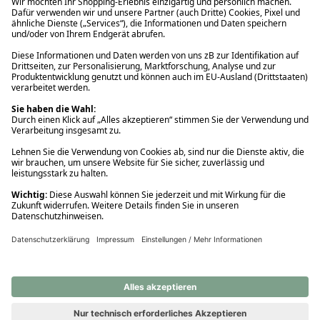
Ups! Da ist etwas schiefgelaufen. Bitte die Seite neu laden oder
nochmals versuchen.
Ups! Da ist etwas schiefgelaufen. Bitte die Seite neu laden oder
nochmals versuchen.
Ups! Da ist etwas schiefgelaufen. Bitte die Seite neu laden oder