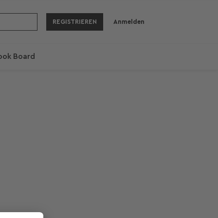
REGISTRIEREN
Anmelden
ook Board