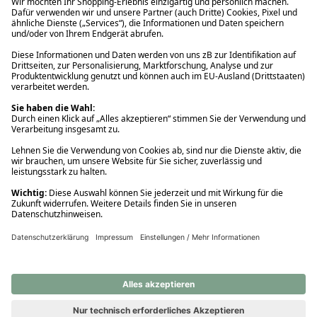
Ups! Da ist etwas schiefgelaufen. Bitte die Seite neu laden oder
nochmals versuchen.
Ups! Da ist etwas schiefgelaufen. Bitte die Seite neu laden oder
nochmals versuchen.
Ups! Da ist etwas schiefgelaufen. Bitte die Seite neu laden oder