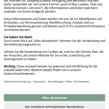
Ups! Da ist etwas schiefgelaufen. Bitte die Seite neu laden oder
nochmals versuchen.
Ups! Da ist etwas schiefgelaufen. Bitte die Seite neu laden oder
nochmals versuchen.
Ups! Da ist etwas schiefgelaufen. Bitte die Seite neu laden oder