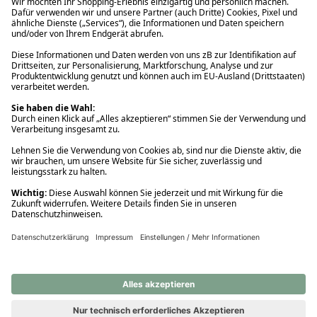
Ups! Da ist etwas schiefgelaufen. Bitte die Seite neu laden oder
nochmals versuchen.
Ups! Da ist etwas schiefgelaufen. Bitte die Seite neu laden oder
nochmals versuchen.
Ups! Da ist etwas schiefgelaufen. Bitte die Seite neu laden oder