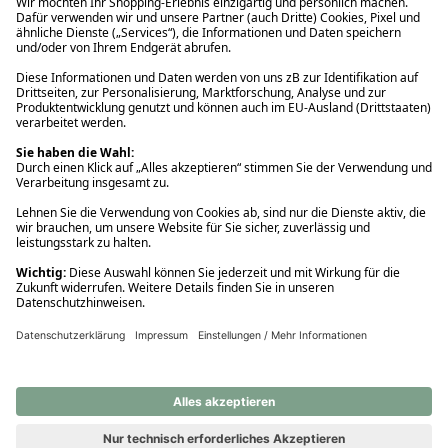
Ups! Da ist etwas schiefgelaufen. Bitte die Seite neu laden oder
nochmals versuchen.
Ups! Da ist etwas schiefgelaufen. Bitte die Seite neu laden oder
nochmals versuchen.
Ups! Da ist etwas schiefgelaufen. Bitte die Seite neu laden oder