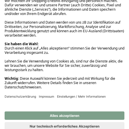
Ups! Da ist etwas schiefgelaufen. Bitte die Seite neu laden oder
nochmals versuchen.
Ups! Da ist etwas schiefgelaufen. Bitte die Seite neu laden oder
nochmals versuchen.
Ups! Da ist etwas schiefgelaufen. Bitte die Seite neu laden oder