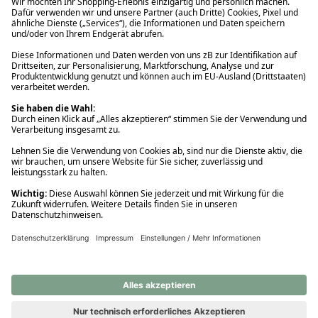
Ups! Da ist etwas schiefgelaufen. Bitte die Seite neu laden oder
nochmals versuchen.
Ups! Da ist etwas schiefgelaufen. Bitte die Seite neu laden oder
nochmals versuchen.
Ups! Da ist etwas schiefgelaufen. Bitte die Seite neu laden oder