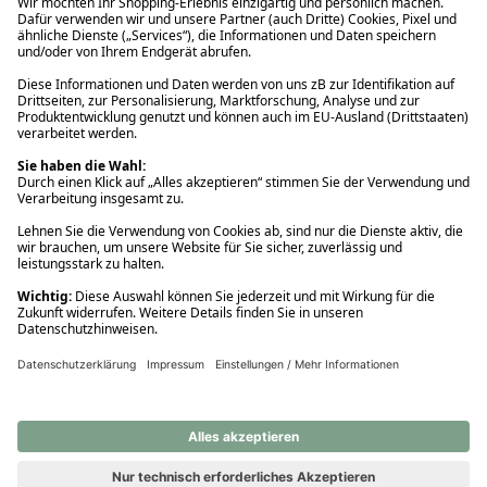
Ups! Da ist etwas schiefgelaufen. Bitte die Seite neu laden oder
nochmals versuchen.
Ups! Da ist etwas schiefgelaufen. Bitte die Seite neu laden oder
nochmals versuchen.
Ups! Da ist etwas schiefgelaufen. Bitte die Seite neu laden oder