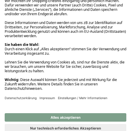
Ups! Da ist etwas schiefgelaufen. Bitte die Seite neu laden oder
nochmals versuchen.
Ups! Da ist etwas schiefgelaufen. Bitte die Seite neu laden oder
nochmals versuchen.
Ups! Da ist etwas schiefgelaufen. Bitte die Seite neu laden oder