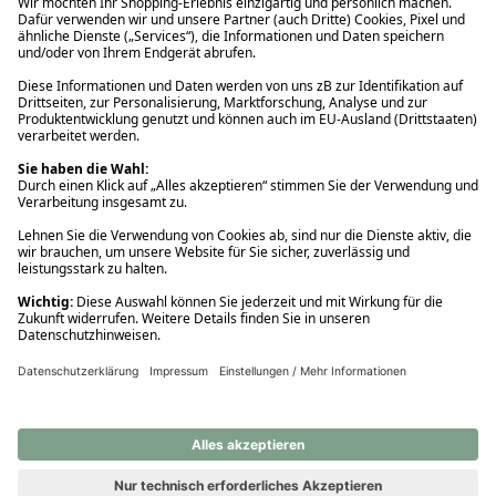
Ups! Da ist etwas schiefgelaufen. Bitte die Seite neu laden oder
nochmals versuchen.
Ups! Da ist etwas schiefgelaufen. Bitte die Seite neu laden oder
nochmals versuchen.
Ups! Da ist etwas schiefgelaufen. Bitte die Seite neu laden oder