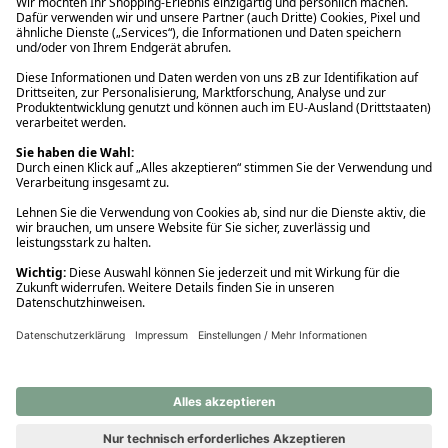
Ups! Da ist etwas schiefgelaufen. Bitte die Seite neu laden oder
nochmals versuchen.
Ups! Da ist etwas schiefgelaufen. Bitte die Seite neu laden oder
nochmals versuchen.
Ups! Da ist etwas schiefgelaufen. Bitte die Seite neu laden oder