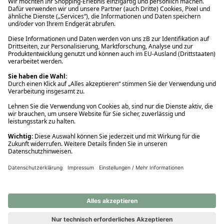
Ups! Da ist etwas schiefgelaufen. Bitte die Seite neu laden oder
nochmals versuchen.
Ups! Da ist etwas schiefgelaufen. Bitte die Seite neu laden oder
nochmals versuchen.
Ups! Da ist etwas schiefgelaufen. Bitte die Seite neu laden oder