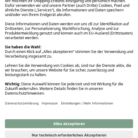
Ups! Da ist etwas schiefgelaufen. Bitte die Seite neu laden oder
nochmals versuchen.
Ups! Da ist etwas schiefgelaufen. Bitte die Seite neu laden oder
nochmals versuchen.
Ups! Da ist etwas schiefgelaufen. Bitte die Seite neu laden oder