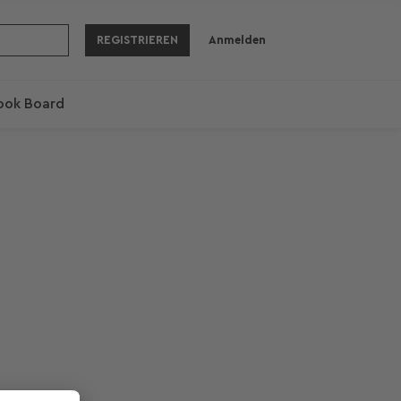
REGISTRIEREN
Anmelden
ook Board