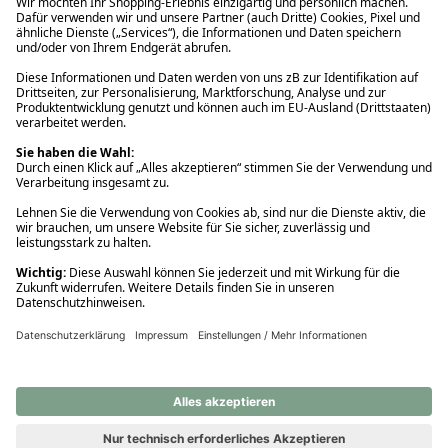
Ups! Da ist etwas schiefgelaufen. Bitte die Seite neu laden oder
nochmals versuchen.
Ups! Da ist etwas schiefgelaufen. Bitte die Seite neu laden oder
nochmals versuchen.
Ups! Da ist etwas schiefgelaufen. Bitte die Seite neu laden oder