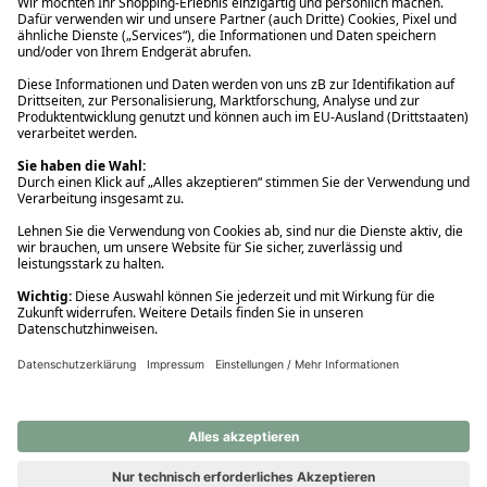
Ups! Da ist etwas schiefgelaufen. Bitte die Seite neu laden oder
nochmals versuchen.
Ups! Da ist etwas schiefgelaufen. Bitte die Seite neu laden oder
nochmals versuchen.
Ups! Da ist etwas schiefgelaufen. Bitte die Seite neu laden oder