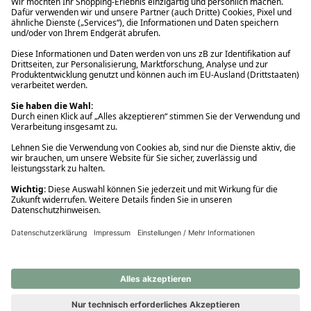
Ups! Da ist etwas schiefgelaufen. Bitte die Seite neu laden oder
nochmals versuchen.
Ups! Da ist etwas schiefgelaufen. Bitte die Seite neu laden oder
nochmals versuchen.
Ups! Da ist etwas schiefgelaufen. Bitte die Seite neu laden oder