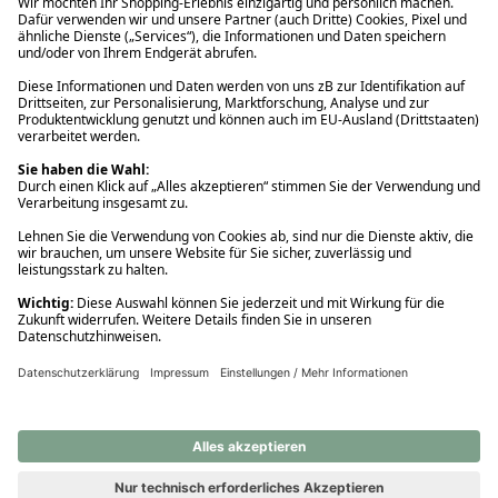
Ups! Da ist etwas schiefgelaufen. Bitte die Seite neu laden oder
nochmals versuchen.
Ups! Da ist etwas schiefgelaufen. Bitte die Seite neu laden oder
nochmals versuchen.
Ups! Da ist etwas schiefgelaufen. Bitte die Seite neu laden oder