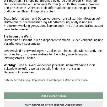
Ups! Da ist etwas schiefgelaufen. Bitte die Seite neu laden oder
nochmals versuchen.
Ups! Da ist etwas schiefgelaufen. Bitte die Seite neu laden oder
nochmals versuchen.
Ups! Da ist etwas schiefgelaufen. Bitte die Seite neu laden oder