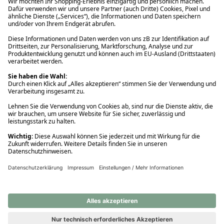
Ups! Da ist etwas schiefgelaufen. Bitte die Seite neu laden oder
nochmals versuchen.
Ups! Da ist etwas schiefgelaufen. Bitte die Seite neu laden oder
nochmals versuchen.
Ups! Da ist etwas schiefgelaufen. Bitte die Seite neu laden oder