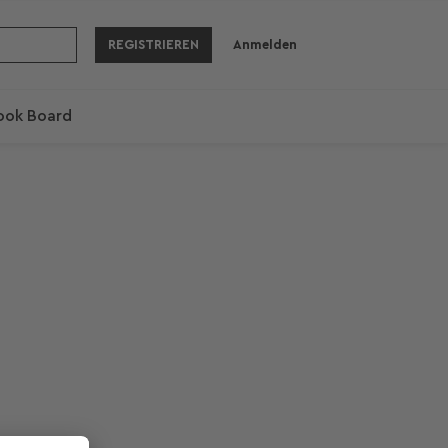
REGISTRIEREN
Anmelden
ook Board