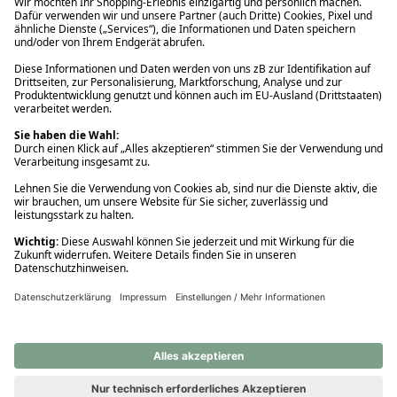
Ups! Da ist etwas schiefgelaufen. Bitte die Seite neu laden oder
nochmals versuchen.
Ups! Da ist etwas schiefgelaufen. Bitte die Seite neu laden oder
nochmals versuchen.
Ups! Da ist etwas schiefgelaufen. Bitte die Seite neu laden oder