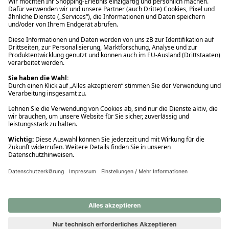
Ups! Da ist etwas schiefgelaufen. Bitte die Seite neu laden oder
nochmals versuchen.
Ups! Da ist etwas schiefgelaufen. Bitte die Seite neu laden oder
nochmals versuchen.
Ups! Da ist etwas schiefgelaufen. Bitte die Seite neu laden oder