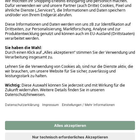
Ups! Da ist etwas schiefgelaufen. Bitte die Seite neu laden oder
nochmals versuchen.
Ups! Da ist etwas schiefgelaufen. Bitte die Seite neu laden oder
nochmals versuchen.
Ups! Da ist etwas schiefgelaufen. Bitte die Seite neu laden oder