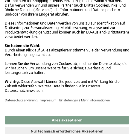
Ups! Da ist etwas schiefgelaufen. Bitte die Seite neu laden oder
nochmals versuchen.
Ups! Da ist etwas schiefgelaufen. Bitte die Seite neu laden oder
nochmals versuchen.
Ups! Da ist etwas schiefgelaufen. Bitte die Seite neu laden oder