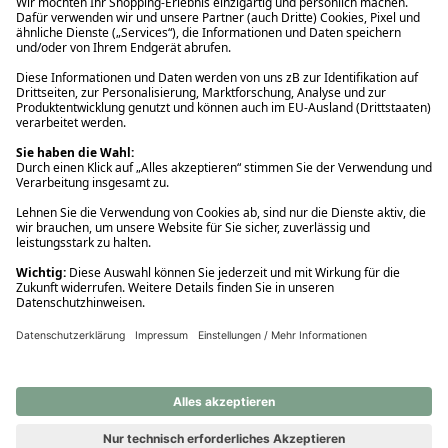
Ups! Da ist etwas schiefgelaufen. Bitte die Seite neu laden oder
nochmals versuchen.
Ups! Da ist etwas schiefgelaufen. Bitte die Seite neu laden oder
nochmals versuchen.
Ups! Da ist etwas schiefgelaufen. Bitte die Seite neu laden oder