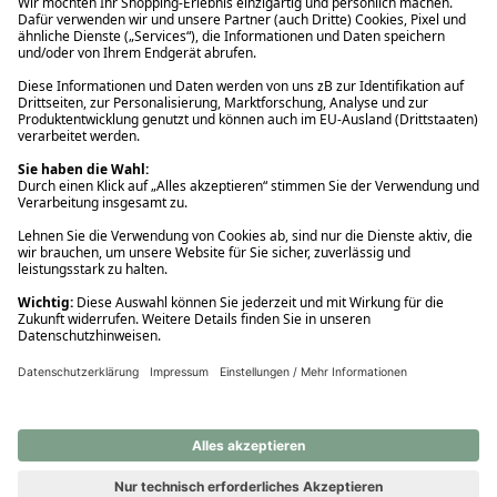
Ups! Da ist etwas schiefgelaufen. Bitte die Seite neu laden oder
nochmals versuchen.
Ups! Da ist etwas schiefgelaufen. Bitte die Seite neu laden oder
nochmals versuchen.
Ups! Da ist etwas schiefgelaufen. Bitte die Seite neu laden oder