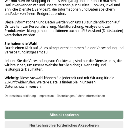
Ups! Da ist etwas schiefgelaufen. Bitte die Seite neu laden oder
nochmals versuchen.
Ups! Da ist etwas schiefgelaufen. Bitte die Seite neu laden oder
nochmals versuchen.
Ups! Da ist etwas schiefgelaufen. Bitte die Seite neu laden oder