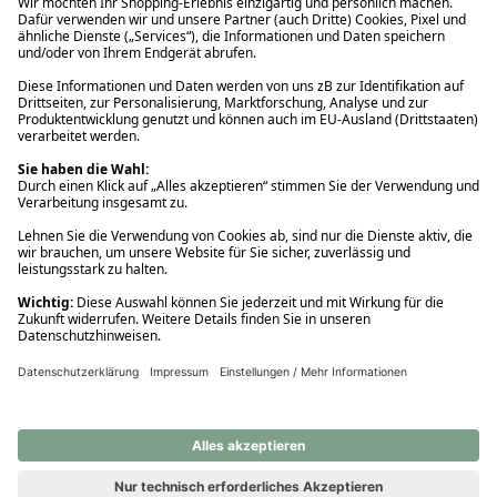
Ups! Da ist etwas schiefgelaufen. Bitte die Seite neu laden oder
nochmals versuchen.
Ups! Da ist etwas schiefgelaufen. Bitte die Seite neu laden oder
nochmals versuchen.
Ups! Da ist etwas schiefgelaufen. Bitte die Seite neu laden oder