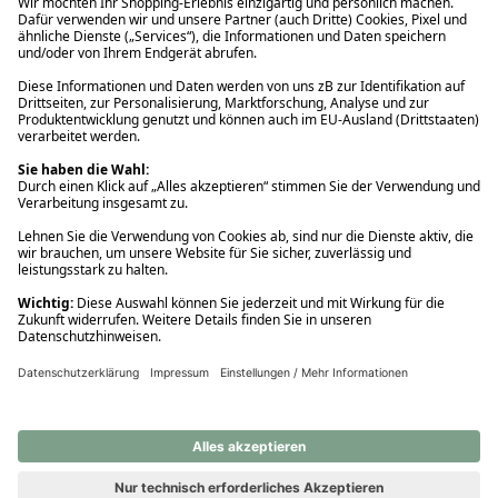
Ups! Da ist etwas schiefgelaufen. Bitte die Seite neu laden oder
nochmals versuchen.
Ups! Da ist etwas schiefgelaufen. Bitte die Seite neu laden oder
nochmals versuchen.
Ups! Da ist etwas schiefgelaufen. Bitte die Seite neu laden oder