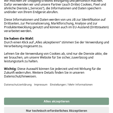
Ups! Da ist etwas schiefgelaufen. Bitte die Seite neu laden oder
nochmals versuchen.
Ups! Da ist etwas schiefgelaufen. Bitte die Seite neu laden oder
nochmals versuchen.
Ups! Da ist etwas schiefgelaufen. Bitte die Seite neu laden oder