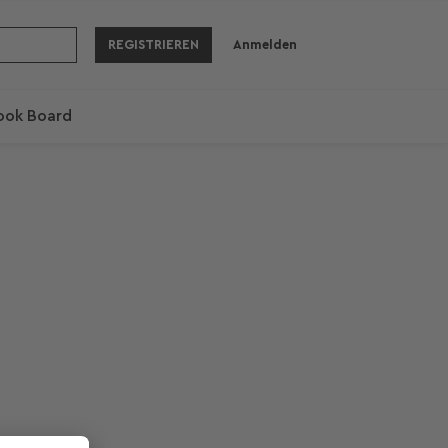
REGISTRIEREN
Anmelden
ook Board