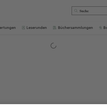
ertungen
Leserunden
Büchersammlungen
B