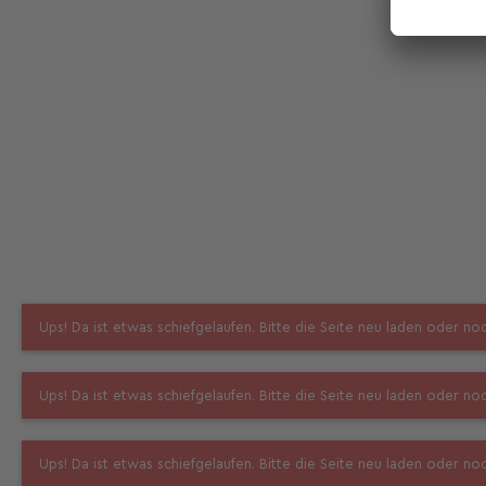
Ups! Da ist etwas schiefgelaufen. Bitte die Seite neu laden oder n
Ups! Da ist etwas schiefgelaufen. Bitte die Seite neu laden oder n
Ups! Da ist etwas schiefgelaufen. Bitte die Seite neu laden oder n