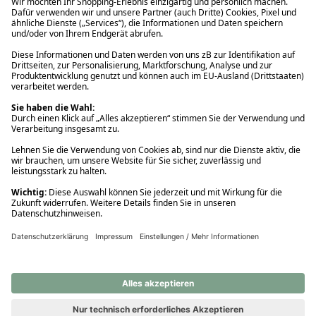
Ups! Da ist etwas schiefgelaufen. Bitte die Seite neu laden oder
nochmals versuchen.
Ups! Da ist etwas schiefgelaufen. Bitte die Seite neu laden oder
nochmals versuchen.
Ups! Da ist etwas schiefgelaufen. Bitte die Seite neu laden oder