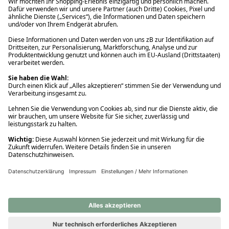
Ups! Da ist etwas schiefgelaufen. Bitte die Seite neu laden oder
nochmals versuchen.
Ups! Da ist etwas schiefgelaufen. Bitte die Seite neu laden oder
nochmals versuchen.
Ups! Da ist etwas schiefgelaufen. Bitte die Seite neu laden oder