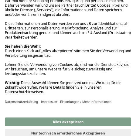
Ups! Da ist etwas schiefgelaufen. Bitte die Seite neu laden oder
nochmals versuchen.
Ups! Da ist etwas schiefgelaufen. Bitte die Seite neu laden oder
nochmals versuchen.
Ups! Da ist etwas schiefgelaufen. Bitte die Seite neu laden oder