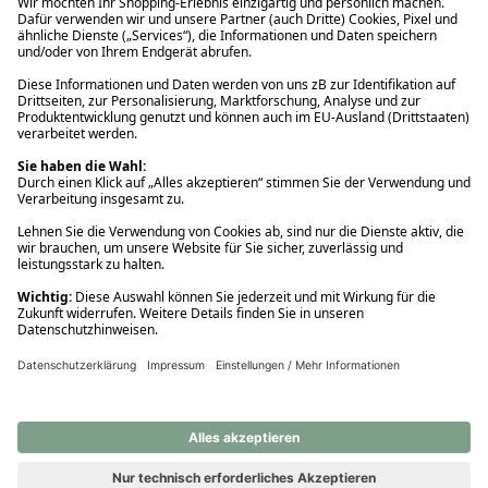
Ups! Da ist etwas schiefgelaufen. Bitte die Seite neu laden oder
nochmals versuchen.
Ups! Da ist etwas schiefgelaufen. Bitte die Seite neu laden oder
nochmals versuchen.
Ups! Da ist etwas schiefgelaufen. Bitte die Seite neu laden oder