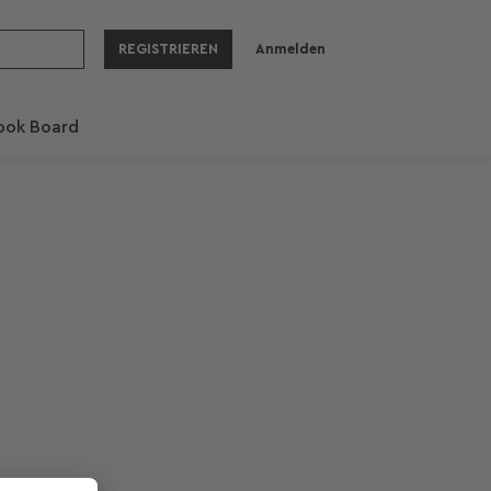
REGISTRIEREN
Anmelden
ook Board