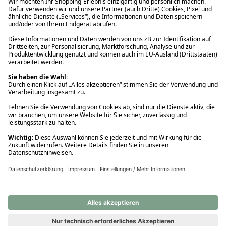
Ups! Da ist etwas schiefgelaufen. Bitte die Seite neu laden oder
nochmals versuchen.
Ups! Da ist etwas schiefgelaufen. Bitte die Seite neu laden oder
nochmals versuchen.
Ups! Da ist etwas schiefgelaufen. Bitte die Seite neu laden oder