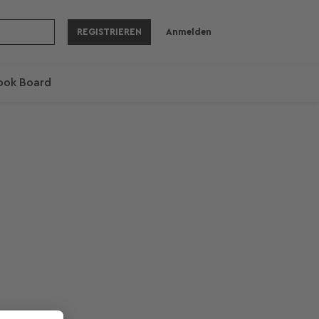
REGISTRIEREN
Anmelden
ook Board