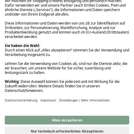
Ups! Da ist etwas schiefgelaufen. Bitte die Seite neu laden oder
nochmals versuchen.
Ups! Da ist etwas schiefgelaufen. Bitte die Seite neu laden oder
nochmals versuchen.
Ups! Da ist etwas schiefgelaufen. Bitte die Seite neu laden oder