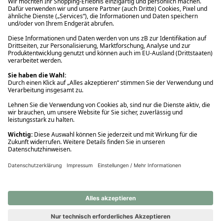
Ups! Da ist etwas schiefgelaufen. Bitte die Seite neu laden oder
nochmals versuchen.
Ups! Da ist etwas schiefgelaufen. Bitte die Seite neu laden oder
nochmals versuchen.
Ups! Da ist etwas schiefgelaufen. Bitte die Seite neu laden oder